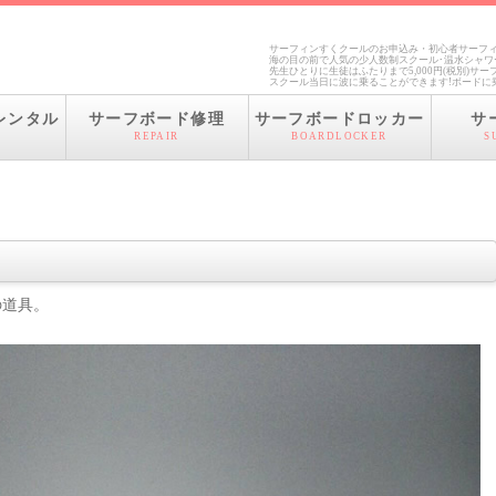
サーフィンすくクールのお申込み・初心者サーフィ
海の目の前で人気の少人数制スクール･温水シャワ
先生ひとりに生徒はふたりまで5,000円(税別)
スクール当日に波に乗ることができます!ボードに
レンタル
サーフボード修理
サーフボードロッカー
サ
REPAIR
BOARDLOCKER
S
の道具。