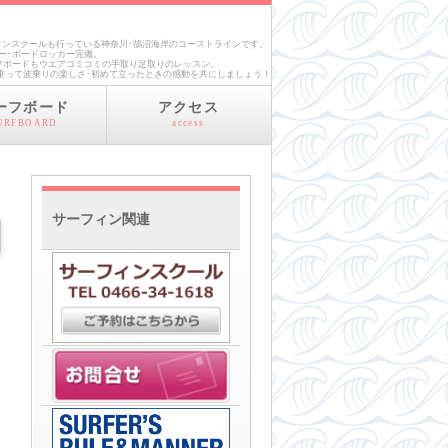
ンスクールも行っている神奈川･鵠沼海岸のコーストラインです。
ー･ボードロッカー完備。
サーフボードもウエアコミコミの手取り足取りのレッスン。
乗って波乗りの楽しさ･初めて立ったときの感動を共にしましょう！
ーフボード
アクセス
URFBOARD
access
サーフィン関連