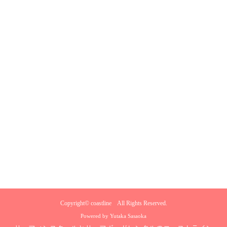
Copyright©
coastline
All Rights Reserved.
Powered by Yutaka Sasaoka