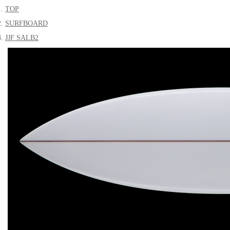
TOP
SURFBOARD
JJF SALB2