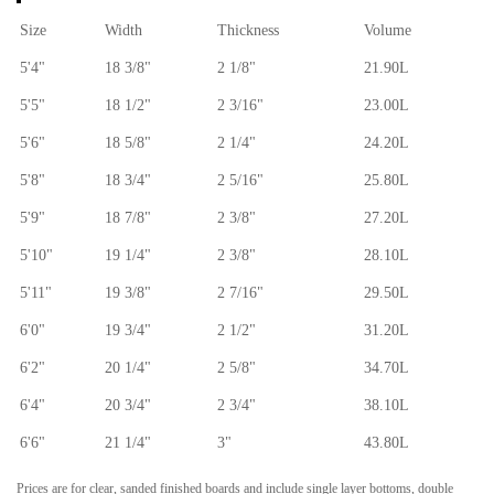
Size
Width
Thickness
Volume
5'4"
18 3/8"
2 1/8"
21.90L
5'5"
18 1/2"
2 3/16"
23.00L
5'6"
18 5/8"
2 1/4"
24.20L
5'8"
18 3/4"
2 5/16"
25.80L
5'9"
18 7/8"
2 3/8"
27.20L
5'10"
19 1/4"
2 3/8"
28.10L
5'11"
19 3/8"
2 7/16"
29.50L
6'0"
19 3/4"
2 1/2"
31.20L
6'2"
20 1/4"
2 5/8"
34.70L
6'4"
20 3/4"
2 3/4"
38.10L
6'6"
21 1/4"
3"
43.80L
Prices are for clear, sanded finished boards and include single layer bottoms, double