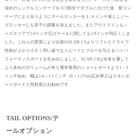
深めのシングルコンケーブを31/3部分でダブルに分けた後、新コン
ケーブにより合うようにテールロッカーを１/４インチ落としノー
ズロッカーにも若干の調整を加えました。またアウトラインもノ
ーズエリアで1/4インチ広げテールに関しても1/8インチ弱広くしま
した。これらの変更により以前のSLAB-1.0よりリフトとドライブ
性能が上がり小さく弱い波でもスピードとフローを与えるハイパ
フォーマンスボードを生み出しました。SLAB-2.0は全体を通して
より多めのボリュームが有り通常使用のショートボードより1～3
インチ短め、幅は1/4～1/2インチ（6～1.27cm)広め厚さはスタンダ
ードボードと同程度がお勧めです。
TAIL OPTIONS/テ
ールオプション